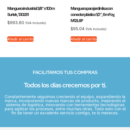
Manguera industrial 3/8″ x 100 m
Manguera para jardín lisa con
Surtek, 130281
conector plástico 1/2″, 6 m Foy,
M12L6P
$
993.60
(IVA Incluido)
$
95.04
(IVA Incluido)
Añadir al carrito
Añadir al carrito
FACILITAMOS TUS COMPRAS
Todos los días crecemos por ti.
Constantemente seguimos creciendo el equipo, expandiendo la
marca, incorporando nuevas marcas de producto, mejorando el
sistema de logística, innovando con herramientas tecnológicas
para agilizar los procesos, entre muchas otras. Todo esto con el
fin de tener un excelente servicio contigo, te lo mereces.