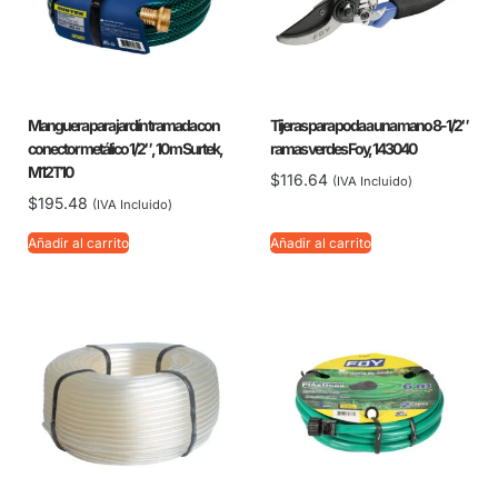
Manguera para jardín tramada con
Tijeras para poda a una mano 8-1/2″
conector metálico 1/2″, 10 m Surtek,
ramas verdes Foy, 143040
M12T10
$
116.64
(IVA Incluido)
$
195.48
(IVA Incluido)
Añadir al carrito
Añadir al carrito