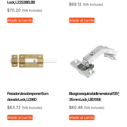
Lock, L22S38ELBB
$
69.12
(IVA Incluido)
$
70.20
(IVA Incluido)
Añadir al carrito
Añadir al carrito
Pasador de sobreponer 8 cm
Bisagra esquina bidimensional 135°,
dorado Lock, L036D
35 mm Lock, LBD135E
$
63.72
$
60.48
(IVA Incluido)
(IVA Incluido)
Añadir al carrito
Añadir al carrito