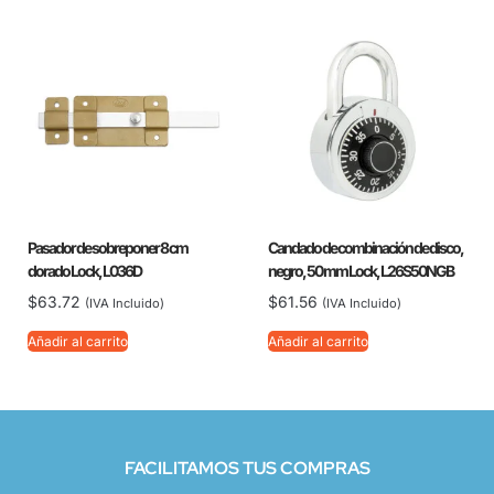
Pasador de sobreponer 8 cm
Candado de combinación de disco,
dorado Lock, L036D
negro, 50 mm Lock, L26S50NGB
$
63.72
$
61.56
(IVA Incluido)
(IVA Incluido)
Añadir al carrito
Añadir al carrito
FACILITAMOS TUS COMPRAS