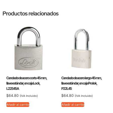
Productos relacionados
Candado de acero corto 45 mm,
Candado de acero largo 45 mm,
llave estándar, en caja Lock,
llave estándar, en caja Prolok,
L22S45A
P22L45
$
64.80
$
64.80
(IVA Incluido)
(IVA Incluido)
Añadir al carrito
Añadir al carrito