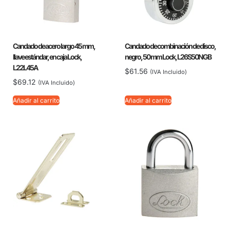
Candado de acero largo 45 mm,
Candado de combinación de disco,
llave estándar, en caja Lock,
negro, 50 mm Lock, L26S50NGB
L22L45A
$
61.56
(IVA Incluido)
$
69.12
(IVA Incluido)
Añadir al carrito
Añadir al carrito