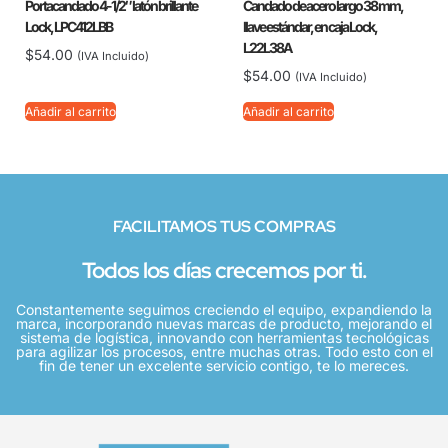
Portacandado 4-1/2″ latón brillante
Candado de acero largo 38 mm,
Lock, LPC412LBB
llave estándar, en caja Lock,
L22L38A
$
54.00
(IVA Incluido)
$
54.00
(IVA Incluido)
Añadir al carrito
Añadir al carrito
FACILITAMOS TUS COMPRAS
Todos los días crecemos por ti.
Constantemente seguimos creciendo el equipo, expandiendo la
marca, incorporando nuevas marcas de producto, mejorando el
sistema de logística, innovando con herramientas tecnológicas
para agilizar los procesos, entre muchas otras. Todo esto con el
fin de tener un excelente servicio contigo, te lo mereces.