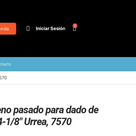
0
Iniciar Sesión
enda
ntacto
7570
eno pasado para dado de
4-1/8″ Urrea, 7570