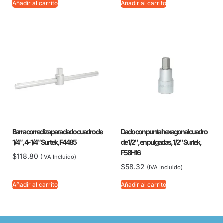
Añadir al carrito
Añadir al carrito
Barra corrediza para dado cuadro de
Dado con punta hexagonal cuadro
1/4″, 4-1/4″ Surtek, F4485
de 1/2″, en pulgadas, 1/2″ Surtek,
F58H16
$
118.80
(IVA Incluido)
$
58.32
(IVA Incluido)
Añadir al carrito
Añadir al carrito