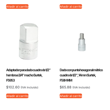
Añadir al carrito
Añadir al carrito
Adaptador para dado cuadro de 1/2″
Dado con punta hexagonal métrico
hembra a 3/4″ macho Surtek,
cuadro de 1/2″, 14 mm Surtek,
F5953
F58H14M
$
102.60
$
65.88
(IVA Incluido)
(IVA Incluido)
Añadir al carrito
Añadir al carrito