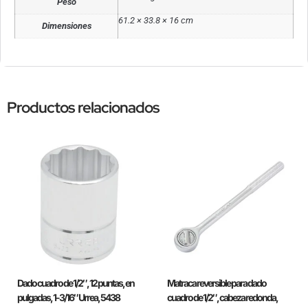
Peso
61.2 × 33.8 × 16 cm
Dimensiones
Productos relacionados
Dado cuadro de 1/2″, 12 puntas, en
Matraca reversible para dado
pulgadas, 1-3/16″ Urrea, 5438
cuadro de 1/2″, cabeza redonda,