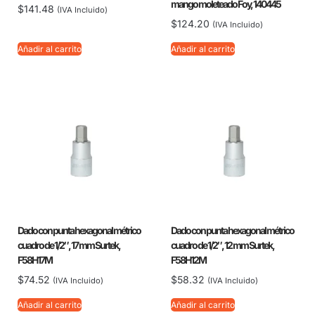
mango moleteado Foy, 140445
$
141.48
(IVA Incluido)
$
124.20
(IVA Incluido)
Añadir al carrito
Añadir al carrito
Dado con punta hexagonal métrico
Dado con punta hexagonal métrico
cuadro de 1/2″, 17 mm Surtek,
cuadro de 1/2″, 12 mm Surtek,
F58H17M
F58H12M
$
74.52
$
58.32
(IVA Incluido)
(IVA Incluido)
Añadir al carrito
Añadir al carrito