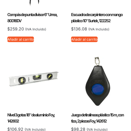
Compás de punta divisor 6″ Urrea,
Escuadra de carpintero con mango
80016DV
plástico 10″ Surtek, 122252
$
259.20
$
136.08
(IVA Incluido)
(IVA Incluido)
Añadir al carrito
Añadir al carrito
Nivel 3 gotas 18″ de aluminio Foy,
Juego de tiralíneas plástico 15 m, con
142602
tiza, 2 piezas Foy, 142612
$
106.92
$
98.28
(IVA Incluido)
(IVA Incluido)