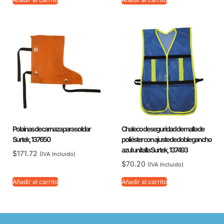
Polainas de carnaza para soldar
Chaleco de seguridad de malla de
Surtek, 137650
poliéster con ajuste de doble gancho
azul unitalla Surtek, 137493
$
171.72
(IVA Incluido)
$
70.20
(IVA Incluido)
Añadir al carrito
Añadir al carrito