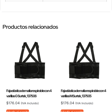
Productos relacionados
Faja elástica de malla respirable con 4
Faja elástica de malla respirable con 4
varillas G Surtek, 137506
varillas M Surtek, 137505
$
176.04
$
176.04
(IVA Incluido)
(IVA Incluido)
Añadir al carrito
Añadir al carrito