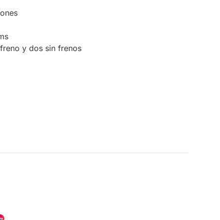
jones
cms
freno y dos sin frenos