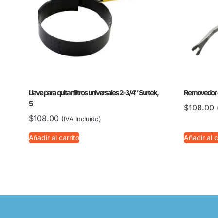
Llave para quitar filtros universales 2-3/4″ Surtek,
Removedor de
5
$
108.00
$
108.00
(IVA Incluido)
Añadir al carrito
Añadir al c