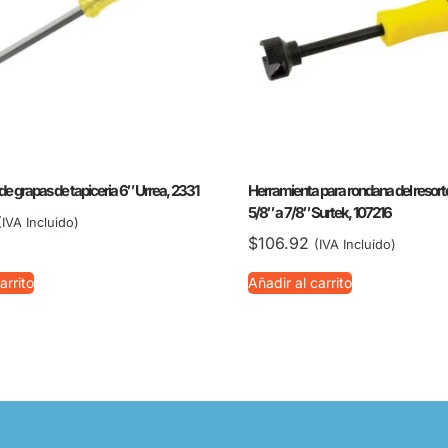
 grapas de tapiceria 6″ Urrea, 2331
Herramienta para rondana del resort
5/8″ a 7/8″ Surtek, 107216
(IVA Incluido)
$
106.92
(IVA Incluido)
arrito
Añadir al carrito