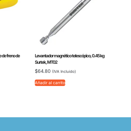
e de freno de
Levantador magnético telescópico, 0.45 kg
Surtek, MT02
$
64.80
(IVA Incluido)
Añadir al carrito