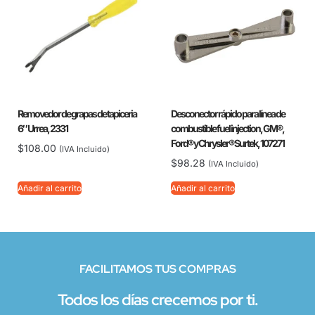
Removedor de grapas de tapiceria
Desconector rápido para línea de
6″ Urrea, 2331
combustible fuel injection, GM®,
Ford® y Chrysler® Surtek, 107271
$
108.00
(IVA Incluido)
$
98.28
(IVA Incluido)
Añadir al carrito
Añadir al carrito
FACILITAMOS TUS COMPRAS
Todos los días crecemos por ti.