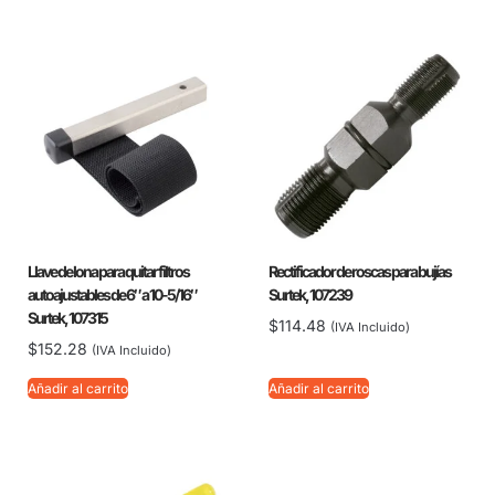
Llave de lona para quitar filtros
Rectificador de roscas para bujías
autoajustables de 6″ a 10-5/16″
Surtek, 107239
Surtek, 107315
$
114.48
(IVA Incluido)
$
152.28
(IVA Incluido)
Añadir al carrito
Añadir al carrito