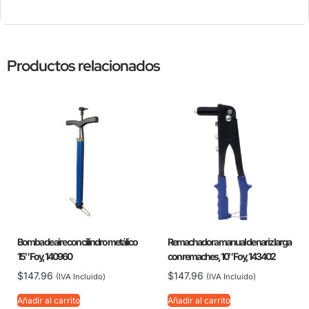
Productos relacionados
Bomba de aire con cilindro metálico
Remachadora manual de nariz larga
15″ Foy, 140960
con remaches, 10″ Foy, 143402
$
147.96
$
147.96
(IVA Incluido)
(IVA Incluido)
Añadir al carrito
Añadir al carrito