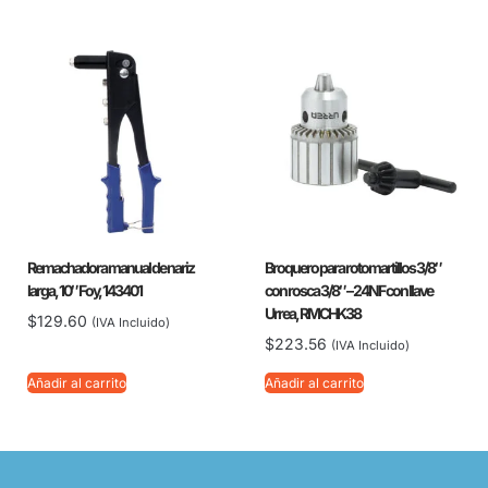
Remachadora manual de nariz
Broquero para rotomartillos 3/8″
larga, 10″ Foy, 143401
con rosca 3/8″ – 24NF con llave
Urrea, RMCHK38
$
129.60
(IVA Incluido)
$
223.56
(IVA Incluido)
Añadir al carrito
Añadir al carrito