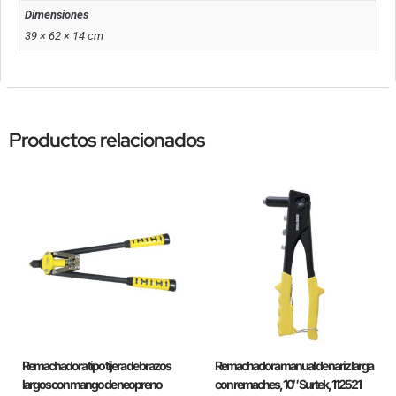
Dimensiones
39 × 62 × 14 cm
Productos relacionados
Remachadora tipo tijera de brazos
Remachadora manual de nariz larga
largos con mango de neopreno
con remaches, 10″ Surtek, 112521