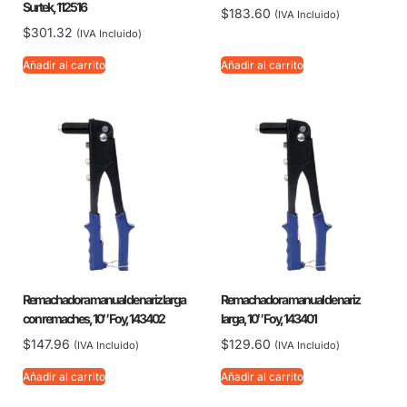
Surtek, 112516
$
183.60
(IVA Incluido)
$
301.32
(IVA Incluido)
Añadir al carrito
Añadir al carrito
Remachadora manual de nariz larga
Remachadora manual de nariz
con remaches, 10″ Foy, 143402
larga, 10″ Foy, 143401
$
147.96
$
129.60
(IVA Incluido)
(IVA Incluido)
Añadir al carrito
Añadir al carrito