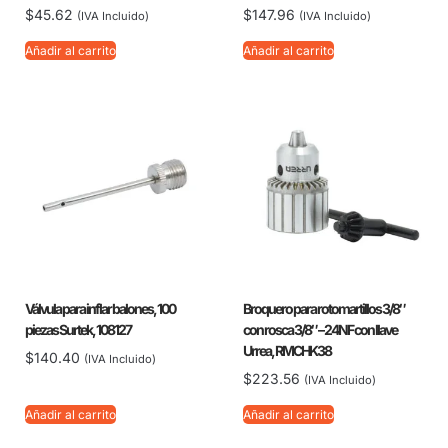
$
45.62
$
147.96
(IVA Incluido)
(IVA Incluido)
Añadir al carrito
Añadir al carrito
Válvula para inflar balones, 100
Broquero para rotomartillos 3/8″
piezas Surtek, 108127
con rosca 3/8″ – 24NF con llave
Urrea, RMCHK38
$
140.40
(IVA Incluido)
$
223.56
(IVA Incluido)
Añadir al carrito
Añadir al carrito