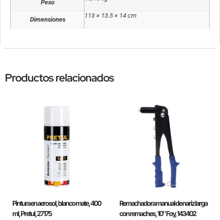
Peso
113 × 13.5 × 14 cm
Dimensiones
Productos relacionados
Pintura en aerosol, blanco mate, 400
Remachadora manual de nariz larga
ml, Pretul, 27175
con remaches, 10″ Foy, 143402