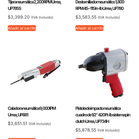
Tijera neumática 2,200 RPM Urrea,
Destornillador neumático 1,800
UP785S
RPM 45 – 115 In-lb Urrea, UP780
$
3,399.20
$
3,583.55
(IVA Incluido)
(IVA Incluido)
Añadir al carrito
Añadir al carrito
Caladora neumática 9,000 IPM
Pistola de impacto neumática
Urrea, UP881
cuadro de 1/2″ 420 Ft-lb sistema pin
clutch Urrea, UP734H
$
3,651.51
(IVA Incluido)
$
5,878.55
(IVA Incluido)