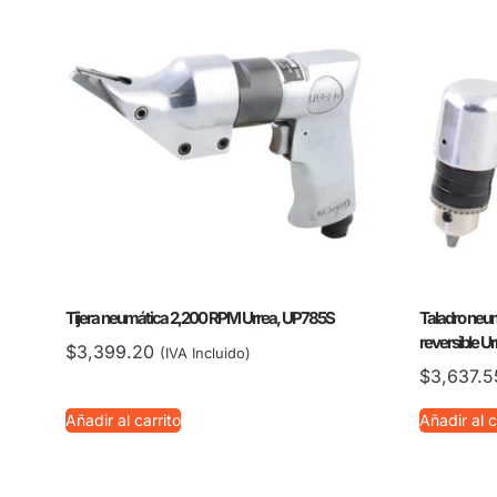
Tijera neumática 2,200 RPM Urrea, UP785S
Taladro neu
reversible U
$
3,399.20
(IVA Incluido)
$
3,637.5
Añadir al carrito
Añadir al c