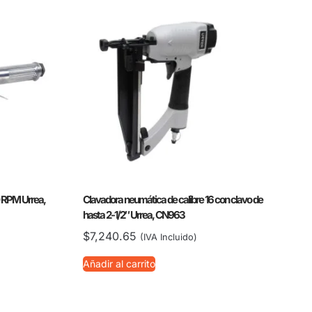
0 RPM Urrea,
Clavadora neumática de calibre 16 con clavo de
hasta 2-1/2″ Urrea, CN963
$
7,240.65
(IVA Incluido)
Añadir al carrito