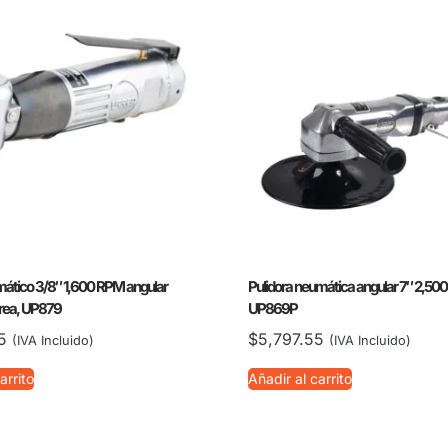
mático 3/8″ 1,600 RPM angular
Pulidora neumática angular 7″ 2,50
rrea, UP879
UP869P
5
$
5,797.55
(IVA Incluido)
(IVA Incluido)
arrito
Añadir al carrito