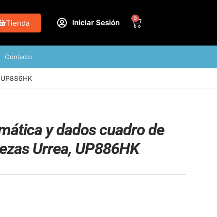
0
Iniciar Sesión
Tienda
Contacto
a, UP886HK
mática y dados cuadro de
piezas Urrea, UP886HK