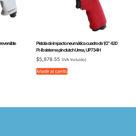
reversible
Pistola de impacto neumática cuadro de 1/2″ 420
Ft-lb sistema pin clutch Urrea, UP734H
$
5,878.55
(IVA Incluido)
Añadir al carrito