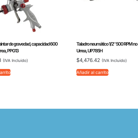
 pintar de gravedad, capacidad 600
Taladro neumático 1/2″ 500 RPM no 
rrea, PPG13
Urrea, UP785H
3
$
4,476.42
(IVA Incluido)
(IVA Incluido)
arrito
Añadir al carrito