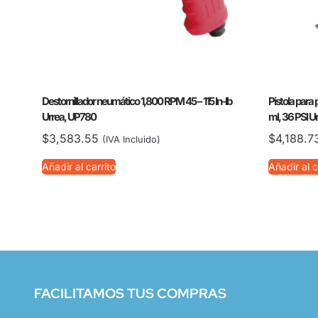
Destornillador neumático 1,800 RPM 45 – 115 In-lb
Pistola para
Urrea, UP780
ml, 36 PSI U
$
3,583.55
$
4,188.7
(IVA Incluido)
Añadir al carrito
Añadir al c
FACILITAMOS TUS COMPRAS