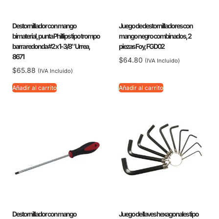
Destornillador con mango
Juego de destornilladores con
bimaterial, punta Phillips tipo trompo
mango negro combinados, 2
barra redonda #2 x 1-3/8″ Urrea,
piezas Foy, FGD02
8671
$
64.80
(IVA Incluido)
$
65.88
(IVA Incluido)
Añadir al carrito
Añadir al carrito
Destornillador con mango
Juego de llaves hexagonales tipo