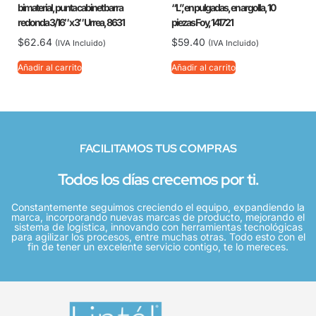
bimaterial, punta cabinet barra
“L”, en pulgadas, en argolla, 10
redonda 3/16″ x 3″ Urrea, 8631
piezas Foy, 141721
$
62.64
$
59.40
(IVA Incluido)
(IVA Incluido)
Añadir al carrito
Añadir al carrito
FACILITAMOS TUS COMPRAS
Todos los días crecemos por ti.
Constantemente seguimos creciendo el equipo, expandiendo la
marca, incorporando nuevas marcas de producto, mejorando el
sistema de logística, innovando con herramientas tecnológicas
para agilizar los procesos, entre muchas otras. Todo esto con el
fin de tener un excelente servicio contigo, te lo mereces.