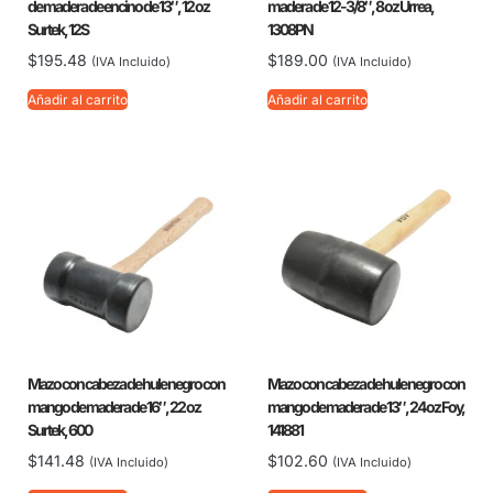
de madera de encino de 13″, 12 oz
madera de 12-3/8″, 8 oz Urrea,
Surtek, 12S
1308PN
$
195.48
$
189.00
(IVA Incluido)
(IVA Incluido)
Añadir al carrito
Añadir al carrito
Mazo con cabeza de hule negro con
Mazo con cabeza de hule negro con
mango de madera de 16″, 22 oz
mango de madera de 13″, 24 oz Foy,
Surtek, 600
141881
$
141.48
$
102.60
(IVA Incluido)
(IVA Incluido)