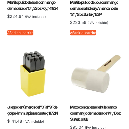
Martillo pulido de bola con mango
Martillo pulido de bola con mango
de madera de 15″, 32 oz Foy, 141834
de madera hickory Americano de
13″, 12 oz Surtek, 12SP
$
224.64
(IVA Incluido)
$
223.56
(IVA Incluido)
Añadir al carrito
Añadir al carrito
Juego de números del “0” al “9” de
Mazo con cabeza de hule blanco
golpe 4 mm, 9 piezas Surtek, 117214
con mango de madera de 14″, 16 oz
Surtek, 616B
$
141.48
(IVA Incluido)
$
95.04
(IVA Incluido)