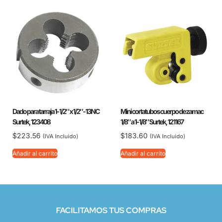
Dado para tarraja 1-1/2″ x 1/2″-13NC
Mini cortatubos cuerpo de zamac
Surtek, 123408
1/8″ a 1-1/8″ Surtek, 121167
$
223.56
$
183.60
(IVA Incluido)
(IVA Incluido)
Añadir al carrito
Añadir al carrito
FACILITAMOS TUS COMPRAS