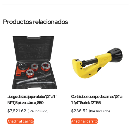
Productos relacionados
Juego de tarraja para tubo 1/2″ a 1″
Cortatubos cuerpo de zamac 1/8″ a
NPT, 5 piezas Urrea, 850
1-1/4″ Surtek, 121156
$
7,821.62
$
236.52
(IVA Incluido)
(IVA Incluido)
Añadir al carrito
Añadir al carrito