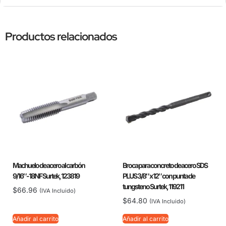
Productos relacionados
Machuelo de acero al carbón
Broca para concreto de acero SDS
9/16″-18NF Surtek, 123819
PLUS 3/8″ x 12″ con punta de
tungsteno Surtek, 119211
$
66.96
(IVA Incluido)
$
64.80
(IVA Incluido)
Añadir al carrito
Añadir al carrito