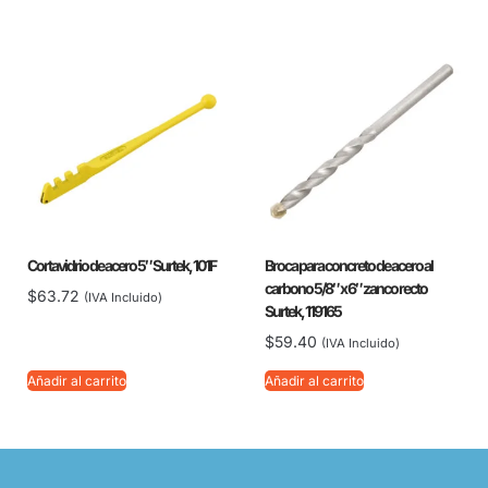
Cortavidrio de acero 5″ Surtek, 101F
Broca para concreto de acero al
carbono 5/8″ x 6″ zanco recto
$
63.72
(IVA Incluido)
Surtek, 119165
$
59.40
(IVA Incluido)
Añadir al carrito
Añadir al carrito