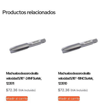
Productos relacionados
Machuelos de acero de alta
Machuelos de acero de alta
velocidad 5/16″-24NF Surtek,
velocidad 5/16″-18NC Surtek,
123511
123510
$
72.36
$
72.36
(IVA Incluido)
(IVA Incluido)
Añadir al carrito
Añadir al carrito