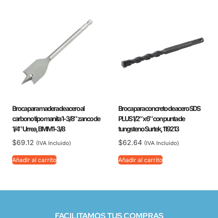
Broca para madera de acero al
Broca para concreto de acero SDS
carbono tipo manita 1-3/8″ zanco de
PLUS 1/2″ x 6″ con punta de
1/4″ Urrea, BMM1-3/8
tungsteno Surtek, 119213
$
69.12
$
62.64
(IVA Incluido)
(IVA Incluido)
Añadir al carrito
Añadir al carrito
FACILITAMOS TUS COMPRAS