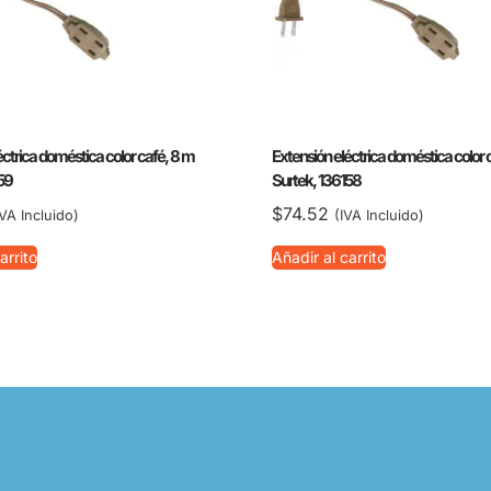
éctrica doméstica color café, 8 m
Extensión eléctrica doméstica color 
59
Surtek, 136158
$
74.52
IVA Incluido)
(IVA Incluido)
arrito
Añadir al carrito