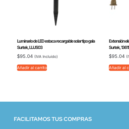
Luminario de LED estaca recargable solar tipo gala
Extensión el
Surtek, LUJS03
Surtek, 1361
$
95.04
$
95.04
(IVA Incluido)
(
Añadir al carrito
Añadir al c
FACILITAMOS TUS COMPRAS