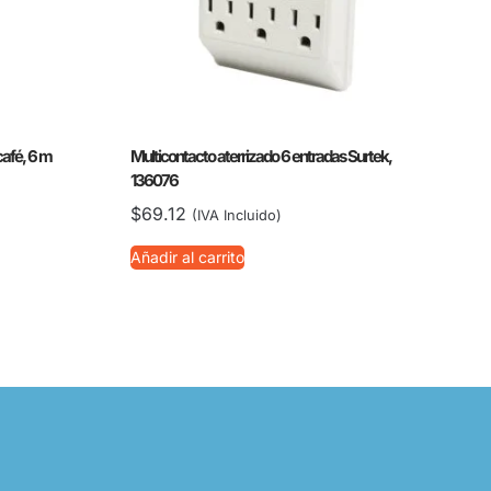
café, 6 m
Multicontacto aterrizado 6 entradas Surtek,
136076
$
69.12
(IVA Incluido)
Añadir al carrito