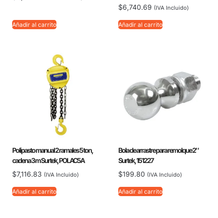
$
6,740.69
(IVA Incluido)
Añadir al carrito
Añadir al carrito
Polipasto manual 2 ramales 5 ton,
Bola de arrastre para remolque 2″
cadena 3 m Surtek, POLAC5A
Surtek, 151227
$
7,116.83
$
199.80
(IVA Incluido)
(IVA Incluido)
Añadir al carrito
Añadir al carrito