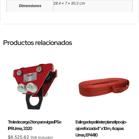
28.4 × 7 × 30.2 cm
Dimensiones
Productos relacionados
Trole de carga 2 ton para vigas IPS e
Eslinga de poliéster plana tipo ojo-
IPR Urrea, 3320
ojo reforzada 4″ x 10 m, 4 capas
Urrea, EP4410
$
6,525.62
(IVA Incluido)