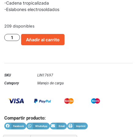
-Cadena tropicalizada
-Eslabones electrosoldados
209 disponibles
Añadir al carrito
SKU
LIN17697
Category
Manejo de carga
Compartir producto:
Facebook
WhatsApp
Email
Imprimir