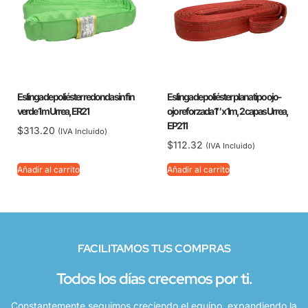
Eslinga de poliéster redonda sin fin
Eslinga de poliéster plana tipo ojo-
verde 1 m Urrea, ER21
ojo reforzada 1″ x 1m, 2 capas Urrea,
EP211
$
313.20
(IVA Incluido)
$
112.32
(IVA Incluido)
Añadir al carrito
Añadir al carrito
FACILITAMOS TUS COMPRAS
Todos los días crecemos por ti.
Constantemente seguimos creciendo el equipo, expandiendo la