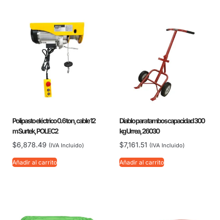
Polipasto eléctrico 0.6 ton, cable 12
Diablo para tambos capacidad 300
m Surtek, POLEC2
kg Urrea, 26030
$
6,878.49
$
7,161.51
(IVA Incluido)
(IVA Incluido)
Añadir al carrito
Añadir al carrito