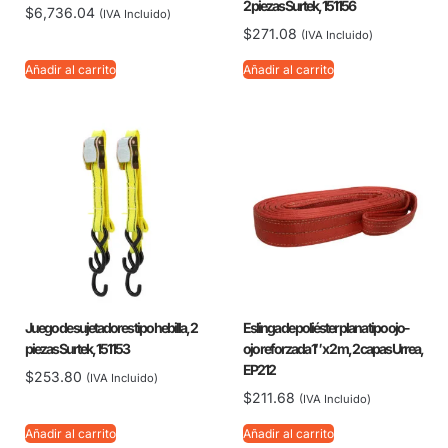
2 piezas Surtek, 151156
$
6,736.04
(IVA Incluido)
$
271.08
(IVA Incluido)
Añadir al carrito
Añadir al carrito
Juego de sujetadores tipo hebilla, 2
Eslinga de poliéster plana tipo ojo-
piezas Surtek, 151153
ojo reforzada 1″ x 2 m, 2 capas Urrea,
EP212
$
253.80
(IVA Incluido)
$
211.68
(IVA Incluido)
Añadir al carrito
Añadir al carrito