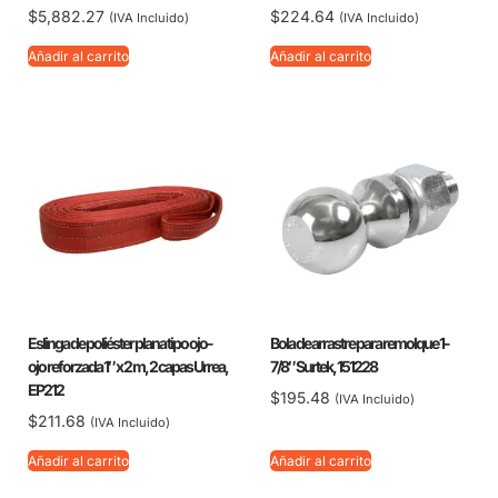
$
5,882.27
$
224.64
(IVA Incluido)
(IVA Incluido)
Añadir al carrito
Añadir al carrito
Eslinga de poliéster plana tipo ojo-
Bola de arrastre para remolque 1-
ojo reforzada 1″ x 2 m, 2 capas Urrea,
7/8″ Surtek, 151228
EP212
$
195.48
(IVA Incluido)
$
211.68
(IVA Incluido)
Añadir al carrito
Añadir al carrito