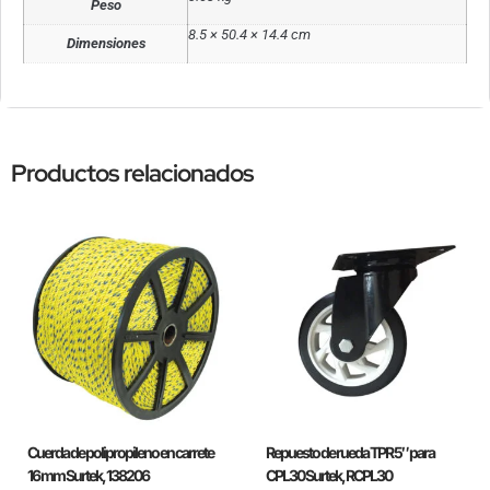
Peso
8.5 × 50.4 × 14.4 cm
Dimensiones
Productos relacionados
Cuerda de polipropileno en carrete
Repuesto de rueda TPR 5″ para
16 mm Surtek, 138206
CPL30 Surtek, RCPL30