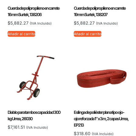
Cuerda de polipropileno en carrete
Cuerda de polipropileno en carrete
16 mm Surtek, 138206
19 mm Surtek, 138207
$
5,882.27
$
5,882.27
(IVA Incluido)
(IVA Incluido)
Añadir al carrito
Añadir al carrito
Diablo para tambos capacidad 300
Eslinga de poliéster plana tipo ojo-
kg Urrea, 26030
ojo reforzada 1″ x 3 m, 2 capas Urrea,
EP213
$
7,161.51
(IVA Incluido)
$
318.60
(IVA Incluido)