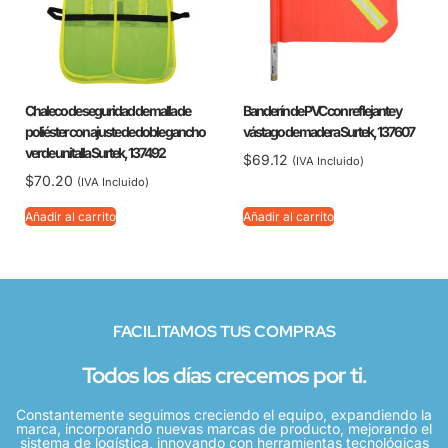
Chaleco de seguridad de malla de
Banderín de PVC con reflejante y
poliéster con ajuste de doble gancho
vástago de madera Surtek, 137607
verde unitalla Surtek, 137492
$
69.12
(IVA Incluido)
$
70.20
(IVA Incluido)
Añadir al carrito
Añadir al carrito
FACILITAMOS TUS COMPRAS
Todos los días crecemos por ti.
Constantemente seguimos creciendo el equipo, expandiendo la
marca, incorporando nuevas marcas de producto, mejorando el
sistema de logística, innovando con herramientas tecnológicas