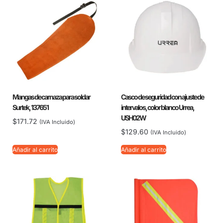
Mangas de carnaza para soldar
Casco de seguridad con ajuste de
Surtek, 137651
intervalos, color blanco Urrea,
USH02W
$
171.72
(IVA Incluido)
$
129.60
(IVA Incluido)
Añadir al carrito
Añadir al carrito