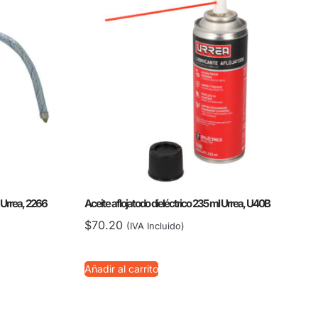
l Urrea, 2266
Aceite aflojatodo dieléctrico 235 ml Urrea, U40B
$
70.20
(IVA Incluido)
Añadir al carrito