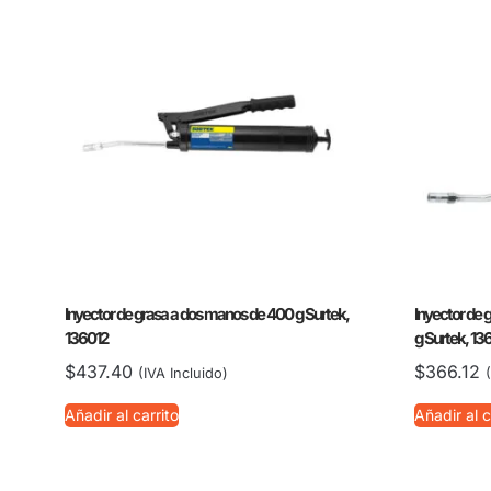
Inyector de grasa a dos manos de 400 g Surtek,
Inyector de 
136012
g Surtek, 13
$
437.40
$
366.12
(IVA Incluido)
Añadir al carrito
Añadir al c