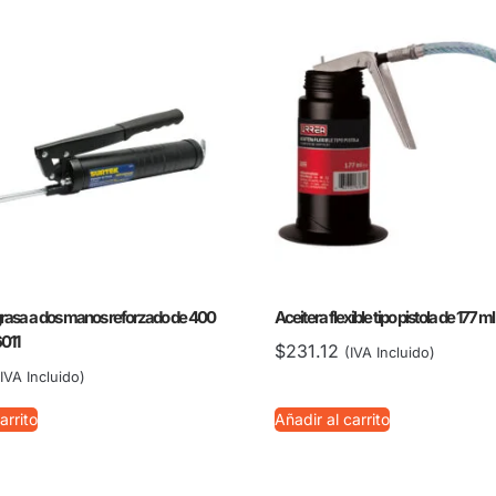
grasa a dos manos reforzado de 400
Aceitera flexible tipo pistola de 177 m
6011
$
231.12
(IVA Incluido)
(IVA Incluido)
arrito
Añadir al carrito