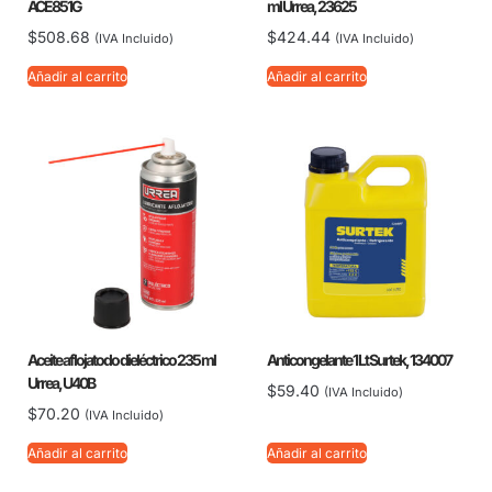
ACE851G
ml Urrea, 23625
$
508.68
$
424.44
(IVA Incluido)
(IVA Incluido)
Añadir al carrito
Añadir al carrito
Aceite aflojatodo dieléctrico 235 ml
Anticongelante 1 Lt Surtek, 134007
Urrea, U40B
$
59.40
(IVA Incluido)
$
70.20
(IVA Incluido)
Añadir al carrito
Añadir al carrito