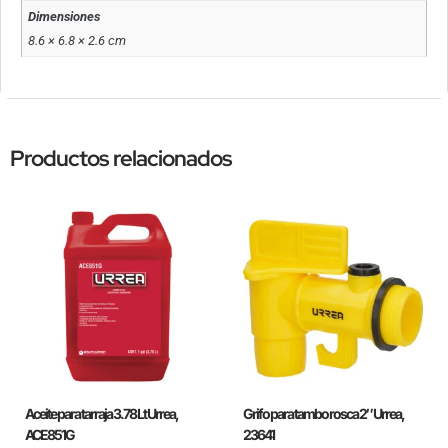
Dimensiones
8.6 × 6.8 × 2.6 cm
Productos relacionados
Aceite para tarraja 3.78 Lt Urrea,
Grifo para tambo rosca 2″ Urrea,
ACE851G
23641