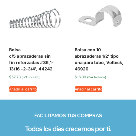
Bolsa
Bolsa con 10
c/5 abrazaderas sin
abrazaderas 1/2′ tipo
fin reforzadas #36,1-
uña para tubo, Volteck,
13/16 -2-3/4′, 44242
46920
$
57.73
$
16.30
(IVA Incluido)
(IVA Incluido)
Añadir al carrito
Añadir al carrito
FACILITAMOS TUS COMPRAS
Todos los días crecemos por ti.