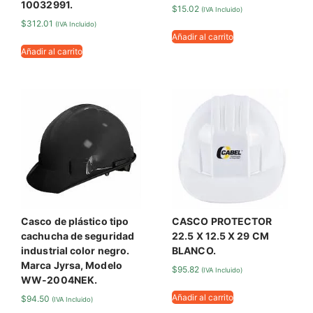
10032991.
$
15.02
(IVA Incluido)
$
312.01
(IVA Incluido)
Añadir al carrito
Añadir al carrito
Casco de plástico tipo
CASCO PROTECTOR
cachucha de seguridad
22.5 X 12.5 X 29 CM
industrial color negro.
BLANCO.
Marca Jyrsa, Modelo
$
95.82
(IVA Incluido)
WW-2004NEK.
Añadir al carrito
$
94.50
(IVA Incluido)