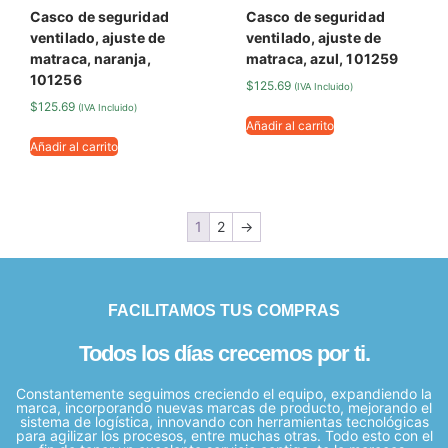
Casco de seguridad
Casco de seguridad
ventilado, ajuste de
ventilado, ajuste de
matraca, naranja,
matraca, azul, 101259
101256
$
125.69
(IVA Incluido)
$
125.69
(IVA Incluido)
Añadir al carrito
Añadir al carrito
1
2
→
FACILITAMOS TUS COMPRAS
Todos los días crecemos por ti.
Constantemente seguimos creciendo el equipo, expandiendo la
marca, incorporando nuevas marcas de producto, mejorando el
sistema de logística, innovando con herramientas tecnológicas
para agilizar los procesos, entre muchas otras. Todo esto con el