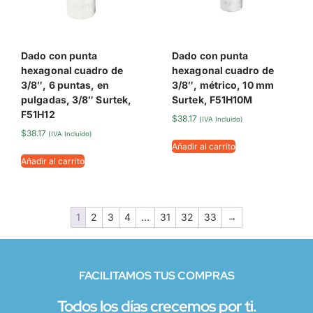
Dado con punta
Dado con punta
hexagonal cuadro de
hexagonal cuadro de
3/8″, 6 puntas, en
3/8″, métrico, 10 mm
pulgadas, 3/8″ Surtek,
Surtek, F51H10M
F51H12
$
38.17
(IVA Incluido)
$
38.17
(IVA Incluido)
Añadir al carrito
Añadir al carrito
1
2
3
4
…
31
32
33
→
FACILITAMOS TUS COMPRAS
Todos los días crecemos por ti.