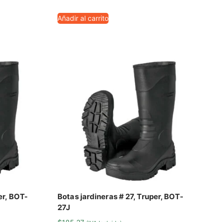
Añadir al carrito
er, BOT-
Botas jardineras # 27, Truper, BOT-
27J