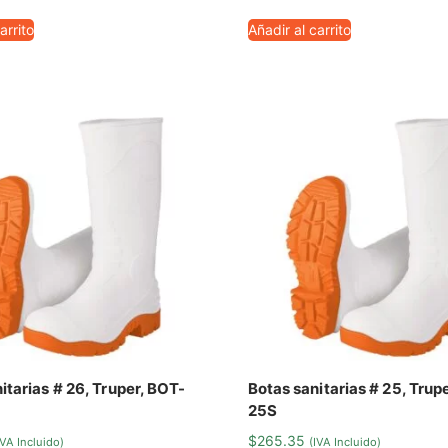
arrito
Añadir al carrito
itarias # 26, Truper, BOT-
Botas sanitarias # 25, Trup
25S
$
265.35
IVA Incluido)
(IVA Incluido)