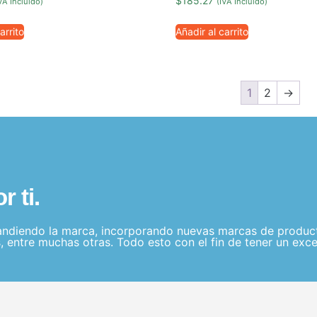
$
185.27
VA Incluido)
(IVA Incluido)
arrito
Añadir al carrito
1
2
→
 ti.
ndiendo la marca, incorporando nuevas marcas de producto
, entre muchas otras. Todo esto con el fin de tener un exce