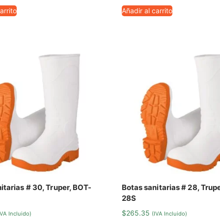
arrito
Añadir al carrito
itarias # 30, Truper, BOT-
Botas sanitarias # 28, Trup
28S
$
265.35
IVA Incluido)
(IVA Incluido)