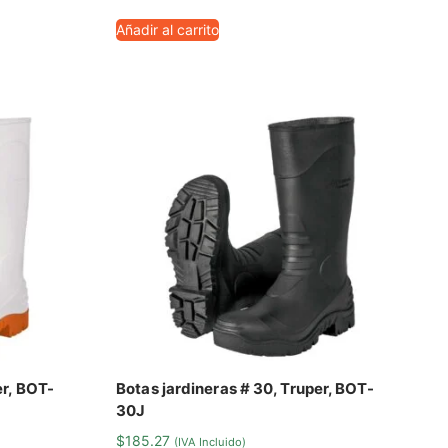
Añadir al carrito
er, BOT-
Botas jardineras # 30, Truper, BOT-
30J
$
185.27
(IVA Incluido)