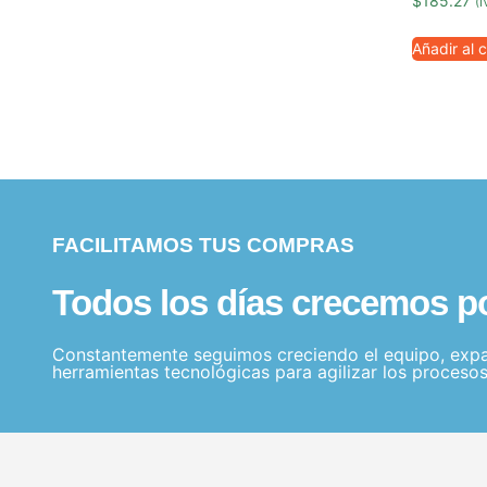
$
185.27
(I
Añadir al c
FACILITAMOS TUS COMPRAS
Todos los días crecemos por
Constantemente seguimos creciendo el equipo, expa
herramientas tecnológicas para agilizar los procesos