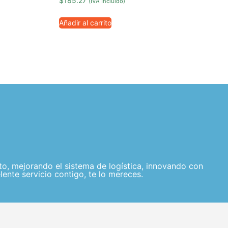
$
185.27
(IVA Incluido)
Añadir al carrito
, mejorando el sistema de logística, innovando con
lente servicio contigo, te lo mereces.