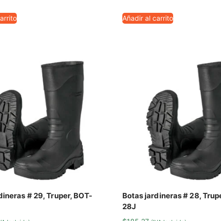
arrito
Añadir al carrito
dineras # 29, Truper, BOT-
Botas jardineras # 28, Trup
28J