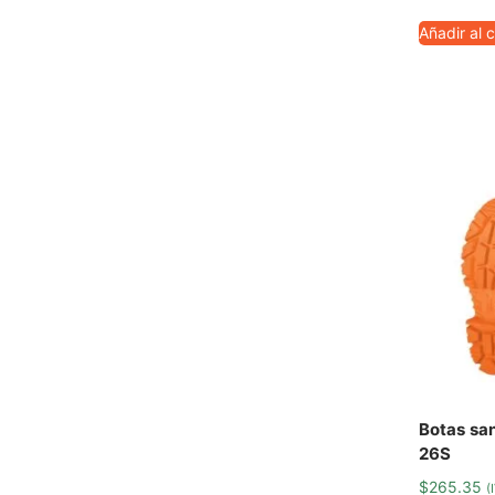
Añadir al c
Botas san
26S
$
265.35
(