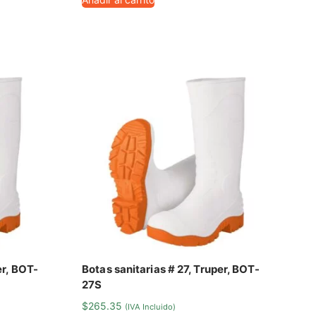
er, BOT-
Botas sanitarias # 27, Truper, BOT-
27S
$
265.35
(IVA Incluido)