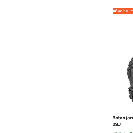
Añadir al c
Botas jar
29J