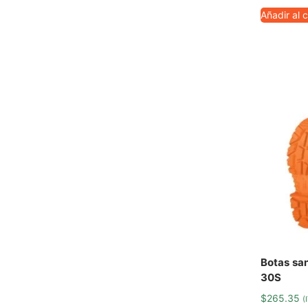
Añadir al c
Botas san
30S
$
265.35
(