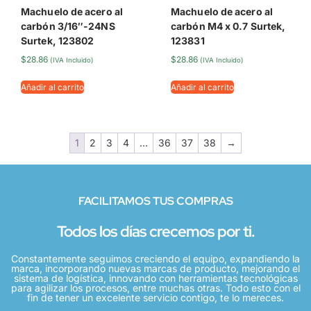
Machuelo de acero al
Machuelo de acero al
carbón 3/16″-24NS
carbón M4 x 0.7 Surtek,
Surtek, 123802
123831
$
28.86
$
28.86
(IVA Incluido)
(IVA Incluido)
Añadir al carrito
Añadir al carrito
1
2
3
4
…
36
37
38
→
FACILITAMOS TUS COMPRAS
Todos los días crecemos por ti.
Constantemente seguimos creciendo el equipo, expandiendo la
marca, incorporando nuevas marcas de producto, mejorando el
sistema de logística, innovando con herramientas tecnológicas
para agilizar los procesos, entre muchas otras. Todo esto con el
fin de tener un excelente servicio contigo, te lo mereces.