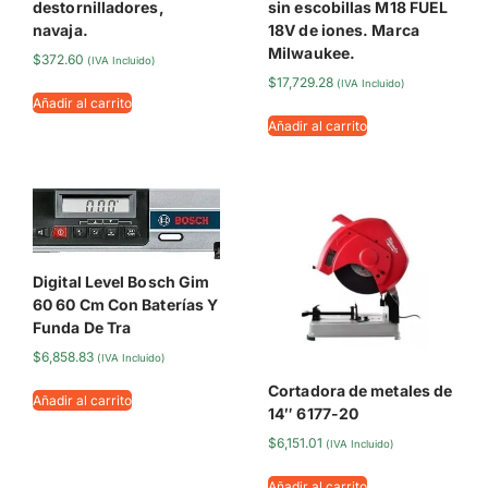
destornilladores,
sin escobillas M18 FUEL
navaja.
18V de iones. Marca
Milwaukee.
$
372.60
(IVA Incluido)
$
17,729.28
(IVA Incluido)
Añadir al carrito
Añadir al carrito
Digital Level Bosch Gim
60 60 Cm Con Baterías Y
Funda De Tra
$
6,858.83
(IVA Incluido)
Cortadora de metales de
Añadir al carrito
14″ 6177-20
$
6,151.01
(IVA Incluido)
Añadir al carrito