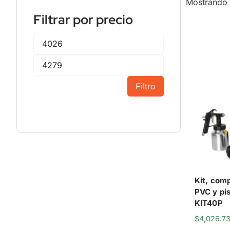
Mostrando 
Filtrar por precio
Filtro
Kit, com
PVC y pi
KIT40P
$
4,026.7