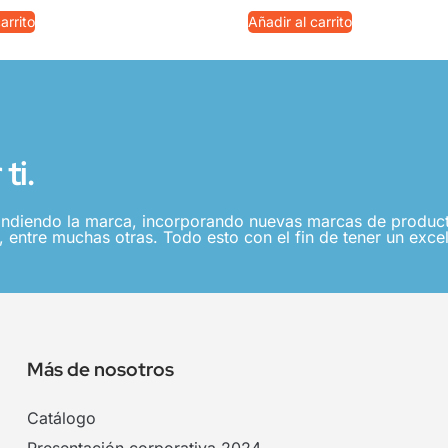
arrito
Añadir al carrito
ti.
ndiendo la marca, incorporando nuevas marcas de producto
 entre muchas otras. Todo esto con el fin de tener un excel
Más de nosotros
Catálogo