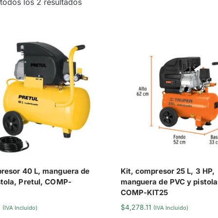
todos los 2 resultados
presor 40 L, manguera de
Kit, compresor 25 L, 3 HP,
stola, Pretul, COMP-
manguera de PVC y pistola,
COMP-KIT25
3
$
4,278.11
(IVA Incluido)
(IVA Incluido)