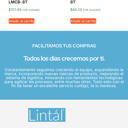
LMCB-8T
8T
$
101.49
$
64.24
(IVA Incluido)
(IVA Incluido)
Añadir al carrito
Añadir al carrito
FACILITAMOS TUS COMPRAS
Todos los días crecemos por ti.
Constantemente seguimos creciendo el equipo, expandiendo la
marca, incorporando nuevas marcas de producto, mejorando el
sistema de logística, innovando con herramientas tecnológicas
para agilizar los procesos, entre muchas otras. Todo esto con el
fin de tener un excelente servicio contigo, te lo mereces.