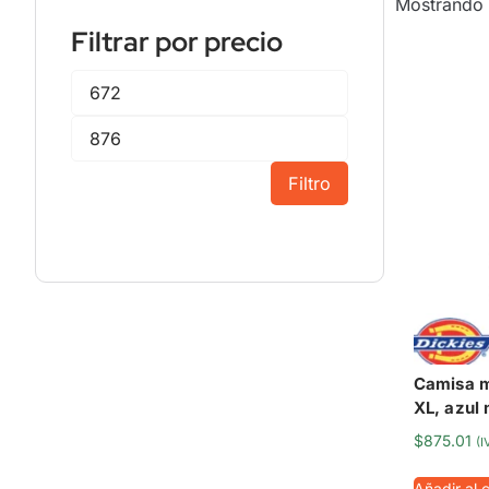
Mostrando 
Filtrar por precio
Filtro
Camisa m
XL, azul 
$
875.01
(I
Añadir al c