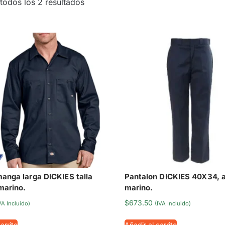
todos los 2 resultados
anga larga DICKIES talla
Pantalon DICKIES 40X34, 
marino.
marino.
$
673.50
VA Incluido)
(IVA Incluido)
arrito
Añadir al carrito