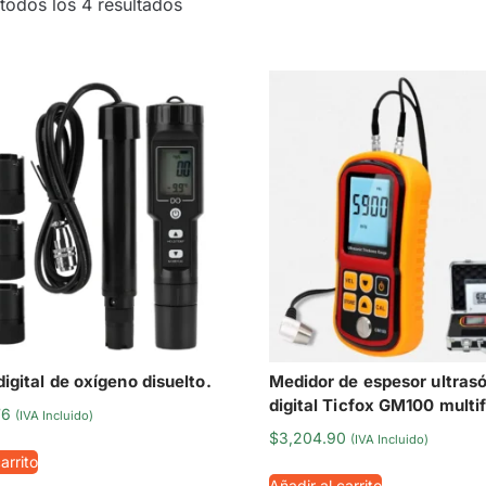
todos los 4 resultados
igital de oxígeno disuelto.
Medidor de espesor ultras
digital Ticfox GM100 multi
76
(IVA Incluido)
$
3,204.90
(IVA Incluido)
arrito
Añadir al carrito