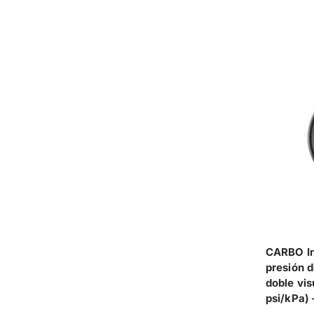
CARBO In
presión d
doble vis
psi/kPa) 