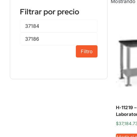
Mostrando 
Filtrar por precio
Filtro
H-11219 
Laborator
$
37,184.7
Añadir al c