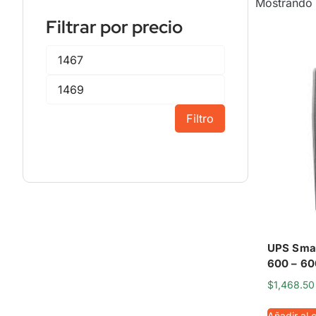
Mostrando 
Filtrar por precio
Filtro
UPS Smar
600 – 6
$
1,468.50
Añadir al c