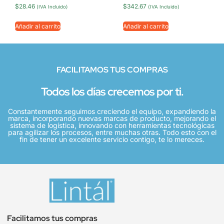
$
28.46
$
342.67
(IVA Incluido)
(IVA Incluido)
Añadir al carrito
Añadir al carrito
FACILITAMOS TUS COMPRAS
Todos los días crecemos por ti.
Constantemente seguimos creciendo el equipo, expandiendo la
marca, incorporando nuevas marcas de producto, mejorando el
sistema de logística, innovando con herramientas tecnológicas
para agilizar los procesos, entre muchas otras. Todo esto con el
fin de tener un excelente servicio contigo, te lo mereces.
Facilitamos tus compras