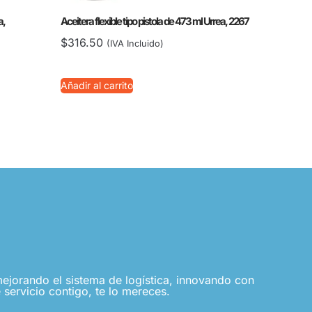
a,
Aceitera flexible tipo pistola de 473 ml Urrea, 2267
$
316.50
(IVA Incluido)
Añadir al carrito
jorando el sistema de logística, innovando con
 servicio contigo, te lo mereces.