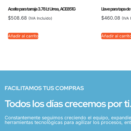
Aceite para tarraja 3.78 Lt Urrea, ACE851G
Llave para tapa de
$
508.68
$
460.08
(IVA Incluido)
(IVA 
Añadir al carrito
Añadir al carrit
FACILITAMOS TUS COMPRAS
Todos los días crecemos por ti
Constantemente seguimos creciendo el equipo, expandie
herramientas tecnológicas para agilizar los procesos, ent