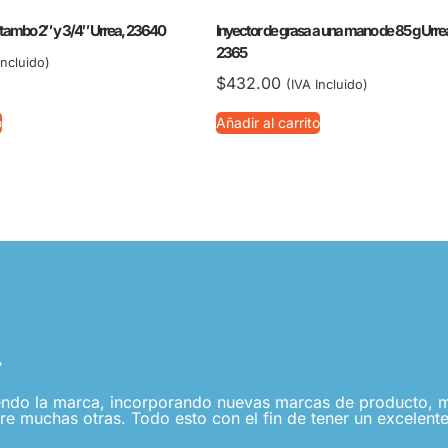
 tambo 2″ y 3/4″ Urrea, 23640
Inyector de grasa a una mano de 85 g Urre
2365
Incluido)
$
432.00
(IVA Incluido)
o
Añadir al carrito
.
ndo la marca, incorporando nuevas marcas de producto, me
re muchas otras. Todo esto con el fin de tener un excelente