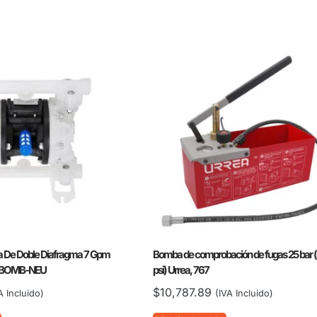
 De Doble Diafragma 7 Gpm
Bomba de comprobación de fugas 25 bar 
lo, BOMB-NEU
psi) Urrea, 767
$
10,787.89
A Incluido)
(IVA Incluido)