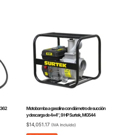
(362
Motobomba a gasolina con diámetro de succión
y descarga de 4×4″, 9 HP Surtek, MG544
$
14,051.17
(IVA Incluido)