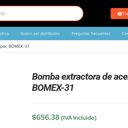
Ti
otros
Quiero ser distribuidor
Preguntas frecuentes
Con
ruper, BOMEX-31
Bomba extractora de acei
BOMEX-31
$
656.38
(IVA Incluido)