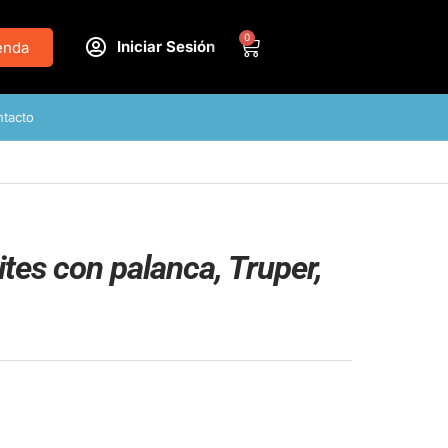
0
Iniciar Sesión
enda
tacto
tes con palanca, Truper,