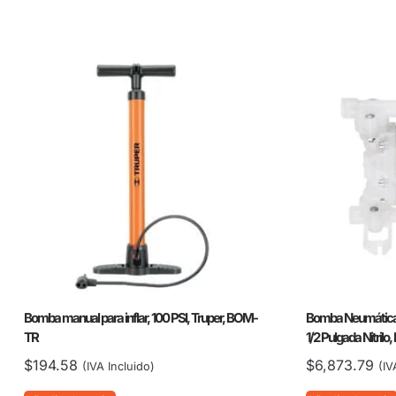
Bomba manual para inflar, 100 PSI, Truper, BOM-
Bomba Neumática
TR
1/2 Pulgada Nitri
$
194.58
$
6,873.79
(IVA Incluido)
(IV