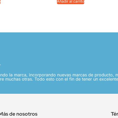
o
Añadir al carrito
.
ndo la marca, incorporando nuevas marcas de producto, me
re muchas otras. Todo esto con el fin de tener un excelente
Más de nosotros
Té