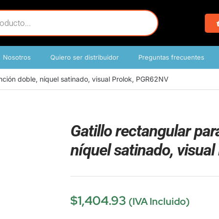
Nosotros
Quiero ser distribuidor
Preguntas frecuentes
unción doble, níquel satinado, visual Prolok, PGR62NV
Gatillo rectangular par
níquel satinado, visu
$
1,404.93
(IVA Incluido)