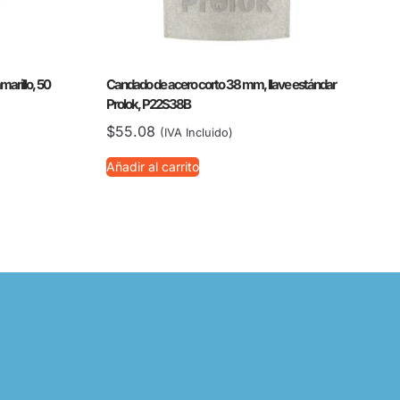
arillo, 50
Candado de acero corto 38 mm, llave estándar
Prolok, P22S38B
$
55.08
(IVA Incluido)
Añadir al carrito