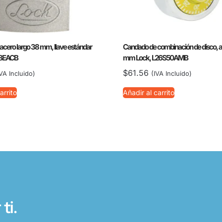
cero largo 38 mm, llave estándar
Candado de combinación de disco, am
38EACB
mm Lock, L26S50AMB
$
61.56
IVA Incluido)
(IVA Incluido)
arrito
Añadir al carrito
ti.