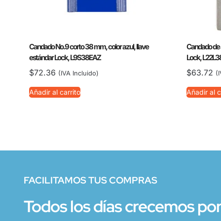
Candado No.9 corto 38 mm, color azul, llave
Candado de a
estándar Lock, L9S38EAZ
Lock, L22L
$
72.36
$
63.72
(IVA Incluido)
(
Añadir al carrito
Añadir al c
FACILITAMOS TUS COMPRAS
Todos los días crecemos por 