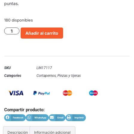
puntas.
180 disponibles
Añadir al carrito
SKU
LIN17117
Categories
Cortapernos
,
Pinzas y tijeras
Compartir producto:
Facebook
WhatsApp
Email
Imprimir
Descripción
Información adicional