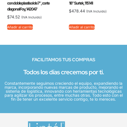
con doble plastisol de 7″, corte
18″ Surtek, 115141
diagonal Foy, 142047
$
478.44
(IVA Incluido)
$
74.52
(IVA Incluido)
Añadir al carrito
Añadir al carrito
FACILITAMOS TUS COMPRAS
Todos los días crecemos por ti.
Constantemente seguimos creciendo el equipo, expandiendo la
marca, incorporando nuevas marcas de producto, mejorando el
sistema de logística, innovando con herramientas tecnológicas
para agilizar los procesos, entre muchas otras. Todo esto con el
fin de tener un excelente servicio contigo, te lo mereces.