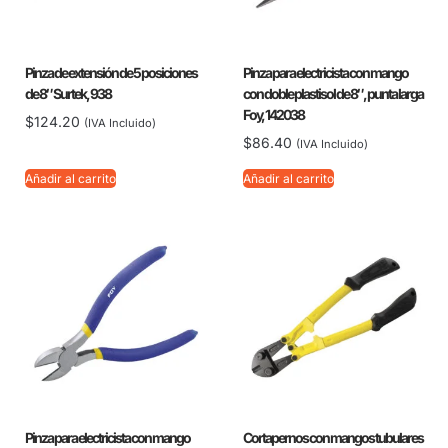
Pinza de extensión de 5 posiciones
Pinza para electricista con mango
de 8″ Surtek, 938
con doble plastisol de 8″, punta larga
Foy, 142038
$
124.20
(IVA Incluido)
$
86.40
(IVA Incluido)
Añadir al carrito
Añadir al carrito
Pinza para electricista con mango
Cortapernos con mangos tubulares